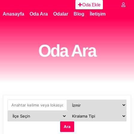
Oda Ekle
Anasayfa
Oda Ara
Odalar
Blog
İletişim
Oda Ara
Ara