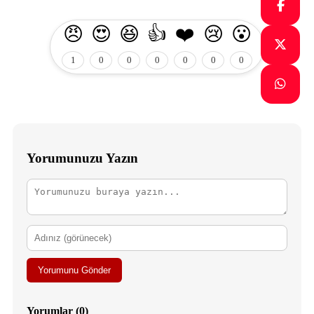
😠
😍
😆
👍
❤️
😢
😮
1
0
0
0
0
0
0
Yorumunuzu Yazın
Yorumunu Gönder
Yorumlar (0)