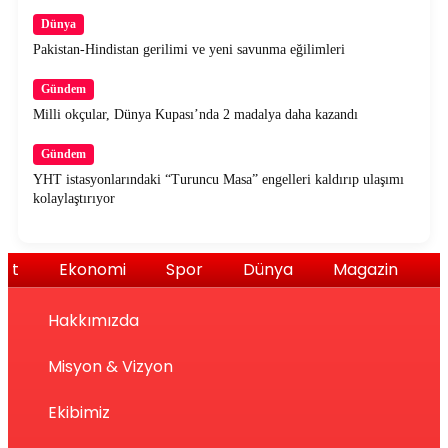
Dünya
Pakistan-Hindistan gerilimi ve yeni savunma eğilimleri
Gündem
Milli okçular, Dünya Kupası’nda 2 madalya daha kazandı
Gündem
YHT istasyonlarındaki “Turuncu Masa” engelleri kaldırıp ulaşımı
kolaylaştırıyor
set
Ekonomi
Spor
Dünya
Magazin
T
Hakkımızda
Misyon & Vizyon
Ekibimiz