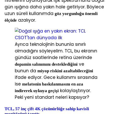
filtrelerini ayarlayarak ışık spektrumunu doğal
gün ışığına daha yakın hale getiriyor. Böylece
uzun süreli kullanımda
göz yorgunluğu önemli
azalıyor.
ölçüde
Ayrıca teknolojinin bununla sınırlı
olmadığını söyleyelim. TCL, bu ekranın
gündüz saatlerinde retina üzerinde
ve
dopamin salınımını desteklediğini
bunun da
miyop riskini azaltabileceğini
ifade ediyor. Gece kullanımı sırasında
ise
melatonin baskılanmasını en aza
kolaylaştırıyor.
indirerek uykuya geçişi
Peki yeni standart neleri kapsıyor?
TCL, 57 inç çift 4K çözünürlüğe sahip kavisli
monitörünü tanıttı