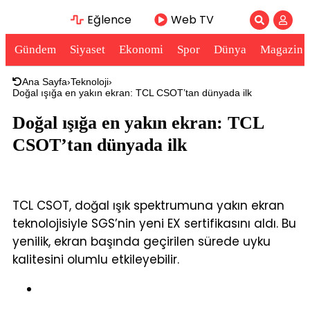
Eğlence
Web TV
Gündem
Siyaset
Ekonomi
Spor
Dünya
Magazin
Ana Sayfa
›
Teknoloji
›
Doğal ışığa en yakın ekran: TCL CSOT’tan dünyada ilk
Doğal ışığa en yakın ekran: TCL
CSOT’tan dünyada ilk
TCL CSOT, doğal ışık spektrumuna yakın ekran
teknolojisiyle SGS’nin yeni EX sertifikasını aldı. Bu
yenilik, ekran başında geçirilen sürede uyku
kalitesini olumlu etkileyebilir.