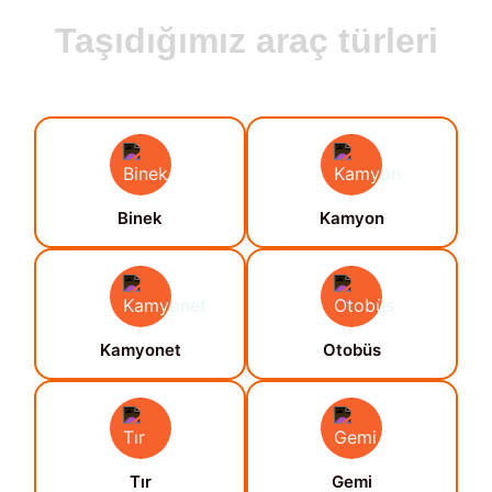
Taşıdığımız araç türleri
Binek
Kamyon
Kamyonet
Otobüs
Tır
Gemi